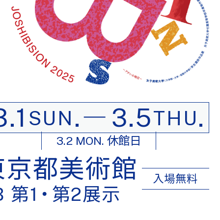
3.1
.
―
3.5
.
SUN
THU
3.2 MON. 休館日
東京都美術館
入場無料
B 第
1・
第2展示